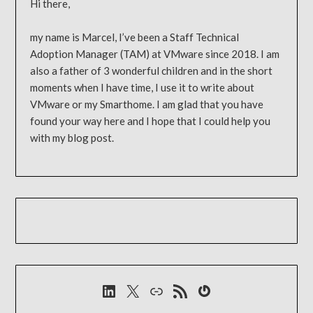
Hi there,
my name is Marcel, I’ve been a Staff Technical
Adoption Manager (TAM) at VMware since 2018. I am
also a father of 3 wonderful children and in the short
moments when I have time, I use it to write about
VMware or my Smarthome. I am glad that you have
found your way here and I hope that I could help you
with my blog post.
LinkedIn
X
Link
RSS-Feed
Gravatar