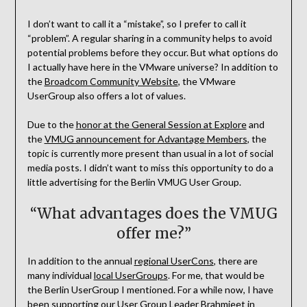
I don’t want to call it a “mistake”, so I prefer to call it
“problem”. A regular sharing in a community helps to avoid
potential problems before they occur. But what options do
I actually have here in the VMware universe? In addition to
the
Broadcom Community Website
, the VMware
UserGroup also offers a lot of values.
Due to the
honor at the General Session at Explore
and
the
VMUG announcement for Advantage Members
, the
topic is currently more present than usual in a lot of social
media posts. I didn’t want to miss this opportunity to do a
little advertising for the Berlin VMUG User Group.
“What advantages does the VMUG
offer me?”
In addition to the annual
regional UserCons
, there are
many individual
local UserGroups
. For me, that would be
the Berlin UserGroup I mentioned. For a while now, I have
been supporting our User Group Leader
Brahmjeet
in